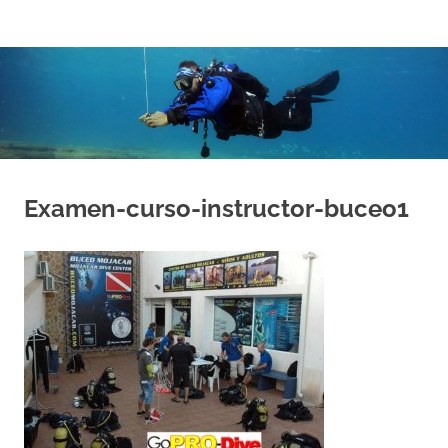
Saltar
al
contenido
Examen-curso-instructor-buceo1