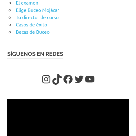
El examen
Elige Buceo Mojácar
Tu director de curso
Casos de éxito
Becas de Buceo
SÍGUENOS EN REDES
https://www.insta
TikTok
https://www.f
Twitter
YouTube