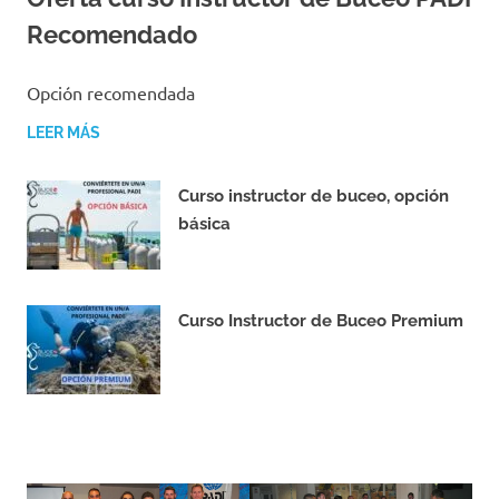
Recomendado
16/11/2023
TONY NAVARRO MADRID
Opción recomendada
LEER MÁS
Curso instructor de buceo, opción
básica
16/11/2023
Curso Instructor de Buceo Premium
16/11/2023