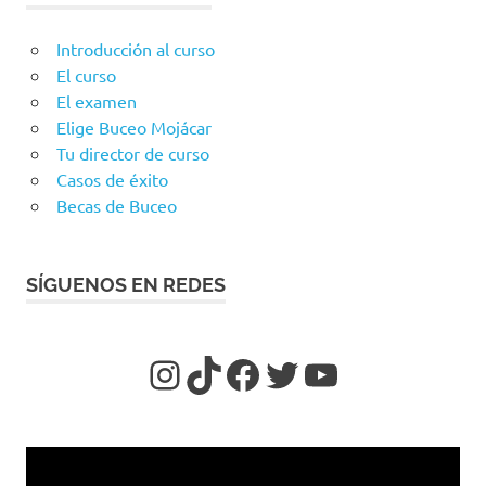
Introducción al curso
El curso
El examen
Elige Buceo Mojácar
Tu director de curso
Casos de éxito
Becas de Buceo
SÍGUENOS EN REDES
https://www.insta
TikTok
https://www.f
Twitter
YouTube