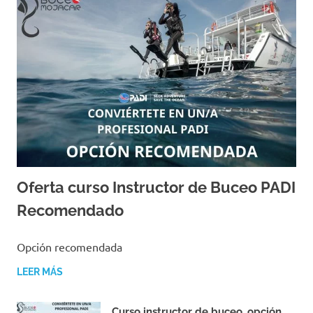
Oferta curso Instructor de Buceo PADI
Recomendado
16/11/2023
TONY NAVARRO MADRID
Opción recomendada
LEER MÁS
Curso instructor de buceo, opción