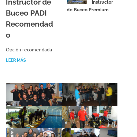
Instructor de
Instructor
de Buceo Premium
Buceo PADI
16/11/2023
Recomendad
o
16/11/2023
TONY NAVARRO MADRID
Opción recomendada
LEER MÁS